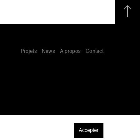
Projets
News
A propos
Contact
Notice légale
Accepter