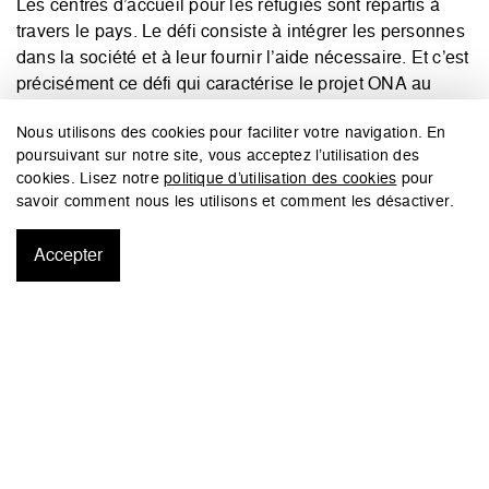
Les centres d’accueil pour les réfugiés sont répartis à
travers le pays. Le défi consiste à intégrer les personnes
dans la société et à leur fournir l’aide nécessaire. Et c’est
précisément ce défi qui caractérise le projet ONA au
Kirchberg. Le projet a vu le jour sur un terrain du
Nous utilisons des cookies pour faciliter votre navigation. En
Grünewald au Kirchberg, de sorte qu’il se trouve au
poursuivant sur notre site, vous acceptez l’utilisation des
coeur de la vie de la ville et qu’une intégration a pu ainsi
cookies. Lisez notre
politique d’utilisation des cookies
pour
avoir lieu. Le Fond Kirchberg a décidé d’installer de
savoir comment nous les utilisons et comment les désactiver.
manière fixe une ‘Quartier Stuff’ au rez-de-chaussée du
bâtiment.
Accepter
Cela favorise l’intégration des nouveaux arrivants qui
attendent leur décision concernant leur demande d’asile.
De plus, l’emplacement a l’avantage d’être proche de
l’hôpital, ce qui permet d’offrir une aide à proximité
immédiate. Le bureau Fabeck Architect­es a été chargé
de développer un concept pour cet emplacement de
premier choix, qui répond à la fois aux exigences du
quartier et s’intègre dans l’ensem­ble, tout en devenant un